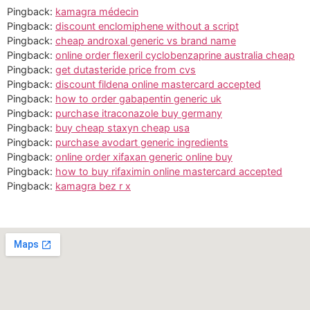
Pingback:
kamagra médecin
Pingback:
discount enclomiphene without a script
Pingback:
cheap androxal generic vs brand name
Pingback:
online order flexeril cyclobenzaprine australia cheap
Pingback:
get dutasteride price from cvs
Pingback:
discount fildena online mastercard accepted
Pingback:
how to order gabapentin generic uk
Pingback:
purchase itraconazole buy germany
Pingback:
buy cheap staxyn cheap usa
Pingback:
purchase avodart generic ingredients
Pingback:
online order xifaxan generic online buy
Pingback:
how to buy rifaximin online mastercard accepted
Pingback:
kamagra bez r x